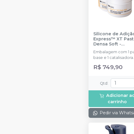
Silicone de Adiçã
Express™ XT Past
Densa Soft -
Reposição
-
Embalagem com 1 p
SOLVENTUM
base e 1 catalisadora
(250ml cada)+ 2
R$ 749,90
colheres.
Qtd
:
Adicionar a
carrinho
Pedir via What