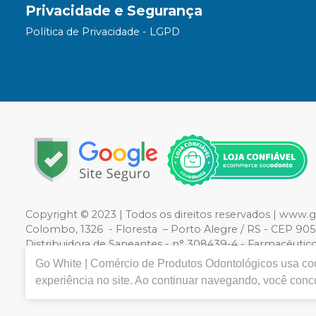
Privacidade e Segurança
Política de Privacidade - LGPD
Copyright ©️ 2023 | Todos os direitos reservados | www
Colombo, 1326 - Floresta – Porto Alegre / RS - CEP 9056
Distribuidora de Saneantes - n° 308439-4 - Farmacêutico
ilustrativas - Os preços e condições da loja virtual estã
Go White | Comércio de Produtos Odontológicos
usa coo
por atacado, logo nos reservamos o direito de não at
experiência no site. Ao continuar navegando, você con