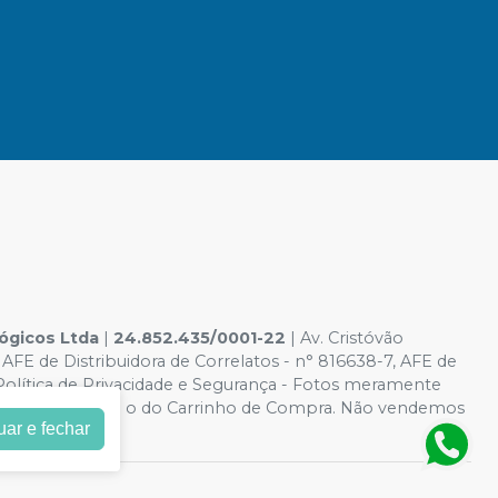
ógicos Ltda
|
24.852.435/0001-22
| Av. Cristóvão
AFE de Distribuidora de Correlatos - n° 816638-7, AFE de
 Política de Privacidade e Segurança - Fotos meramente
ite, o valor válido é o do Carrinho de Compra. Não vendemos
uar e fechar