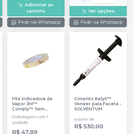
Adicionar ao
carrinho
Ver opções
Pedir via Whatsapp
Pedir via Whatsapp
Fita Indicadora de
Cimento RelyX™
Vapor 3M™
Veneer para Faceta
-
Comply™ Sem
SOLVENTUM
Chumbo - 18mm X
Embalagem com 1
55m
-
SOLVENTUM
a partir de
:
unidade.
R$ 530,00
R$ 47,89