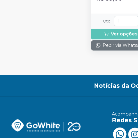
Qtd
:
Ver opções
Pedir via What
Notícias da O
Acompanhe
Redes S