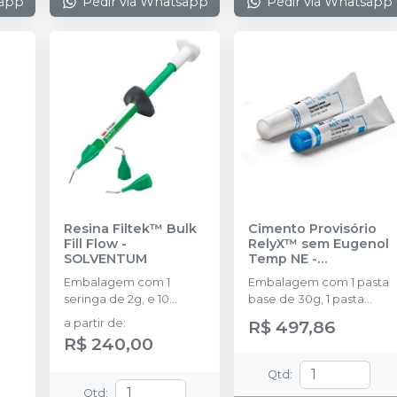
sapp
Pedir via Whatsapp
Pedir via Whatsapp
Polimento - Rosa; 1 3M™
Sof-LeX™ Espiral Disco
Emborrachado para
Pré-Polimento - Bege
Resina Filtek™ Bulk
Cimento Provisório
Fill Flow
-
RelyX™ sem Eugenol
SOLVENTUM
Temp NE
-
SOLVENTUM
Embalagem com 1
Embalagem com 1 pasta
seringa de 2g, e 10
base de 30g, 1 pasta
pontas aplicadoras
catalisadora de 13g e 1
a partir de
:
R$ 497,86
bloco de espatulação.
R$ 240,00
Qtd
:
Qtd
: