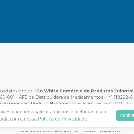
.gowhite.com.br |
Go White Comércio de Produtos Odontol
0-001 | AFE de Distribuidora de Medicamentos - n° 118292-6, 
 responsável: Rodrigo Nascimento Vilella CRF/RS nº 1 7307 |
o sujeitos a alterações. Em caso de divergência de preços no s
kies para personalizar anúncios e melhorar a sua
contin
ender compras de grandes volumes pelo canal e-commerce.
corda com a nossa
Política de Privacidade
.
E-commerce produzido por
Sou Odonto Ecommerce
.