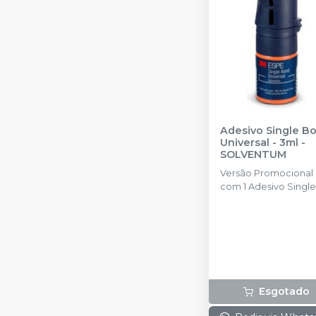
Adesivo Single B
Universal - 3ml
-
SOLVENTUM
Versão Promocional
com 1 Adesivo Single
Bond Universal de 3m
Esgotado