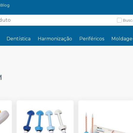
Blog
Busc
Dentística
Harmonização
Periféricos
Moldag
M