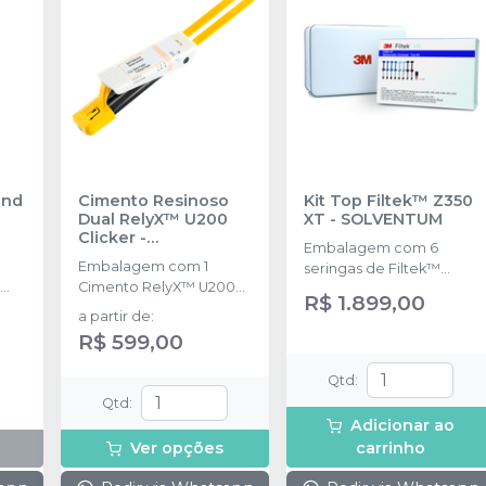
ond
Cimento Resinoso
Kit Top Filtek™ Z350
Dual RelyX™ U200
XT
-
SOLVENTUM
Clicker
-
Embalagem com 6
SOLVENTUM
Embalagem com 1
seringas de Filtek™
Cimento RelyX™ U200
Z350 XT de 4g nas cores
R$ 1.899,00
l.
Clicker de 11g.
(A1B, A2B, A3B, A2E,A1E E
a partir de
:
A3D); 2 Seringas de
R$ 599,00
3M™ Filtek™ Universal
de 4g na cor XW e PO; 1
Qtd
:
Frasco de 3M™
Qtd
:
Scotchbond™ Universal
Adicionar ao
Plus de 3ml; 1 3M™ Sof-
Ver opções
carrinho
LeX™ Espiral Disco
Diamantado para