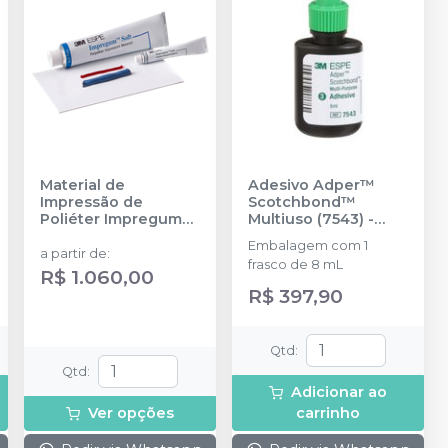
Material de
Adesivo Adper™
Impressão de
Scotchbond™
Poliéter Impregum™
Multiuso (7543)
-
Soft
-
SOLVENTUM
SOLVENTUM
Embalagem com 1
a partir de
:
frasco de 8 mL
R$ 1.060,00
R$ 397,90
Qtd
:
Qtd
:
Adicionar ao
Ver opções
carrinho