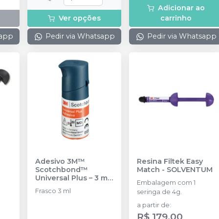
Adicionar ao
Ver opções
carrinho
sapp
Pedir via Whatsapp
Pedir via Whatsapp
Adesivo 3M™
Resina Filtek Easy
Scotchbond™
Match
-
SOLVENTUM
Universal Plus – 3 ml
Embalagem com 1
-
SOLVENTUM
Frasco 3 ml
seringa de 4g.
a partir de
:
R$ 179,00