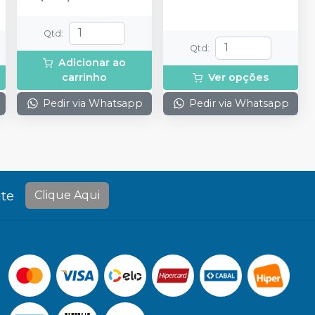
Qtd
:
Qtd
:
Adicionar ao
carrinho
Ver opções
Pedir via Whatsapp
Pedir via Whatsapp
te
Clique Aqui