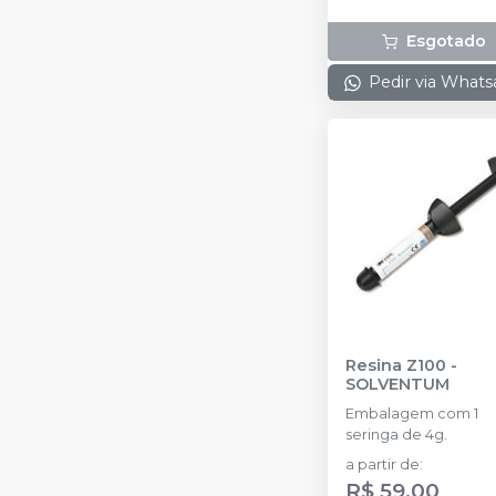
Esgotado
Pedir via What
Resina Z100
-
SOLVENTUM
Embalagem com 1
seringa de 4g.
a partir de
:
R$ 59,00