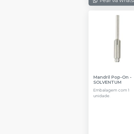
Pedir via What
Mandril Pop-On
-
SOLVENTUM
Embalagem com 1
unidade.