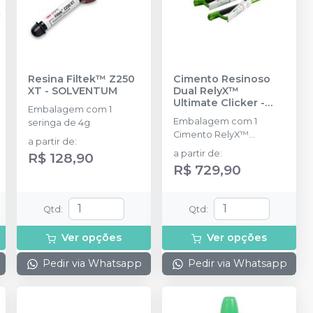
Resina Filtek™ Z250
Cimento Resinoso
XT
-
SOLVENTUM
Dual RelyX™
Ultimate Clicker
-
Embalagem com 1
SOLVENTUM
Embalagem com 1
seringa de 4g
Cimento RelyX™
a partir de
:
Ultimate Clicke de 4,5g.
a partir de
:
R$ 128,90
R$ 729,90
Qtd
:
Qtd
:
Ver opções
Ver opções
Pedir via Whatsapp
Pedir via Whatsapp