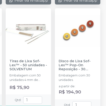
Pedir via Whatsapp
Pedir via Whatsapp
Tiras de Lixa Sof-
Disco de Lixa Sof-
Lex™ - 50 unidades
-
Lex™ Pop-On
SOLVENTUM
Reposição - 30
unidades
-
Embalagem com 50
Embalagem com 30
SOLVENTUM
unidades 4 mm de
unidades.
largura e 170 mm de
R$ 75,90
a partir de
:
comprimento;
R$ 194,90
Qtd
:
Qtd
: