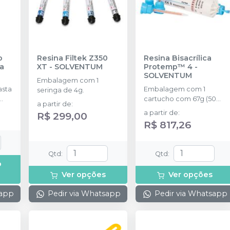
o
Resina Filtek Z350
Resina Bisacrílica
a
XT
-
SOLVENTUM
Protemp™ 4
-
SOLVENTUM
Embalagem com 1
asta
Embalagem com 1
seringa de 4g.
cartucho com 67g (50
a partir de
:
ml) + 16 pontas
a partir de
:
R$ 299,00
misturadoras.
R$ 817,26
Qtd
:
Qtd
:
o
Ver opções
Ver opções
sapp
Pedir via Whatsapp
Pedir via Whatsapp