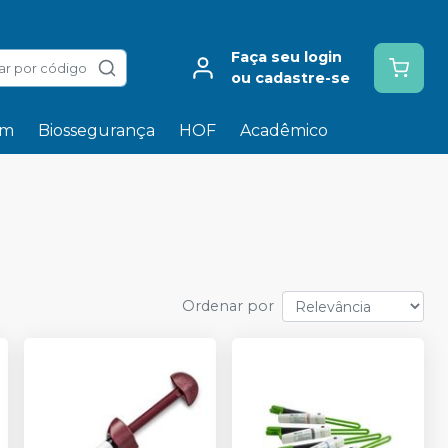
Faça seu login
ar por código
ou cadastre-se
em
Biossegurança
HOF
Acadêmico
Ordenar por