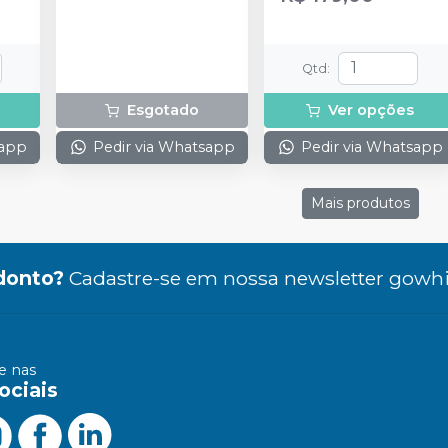
Qtd
:
Esgotado
Ver opções
sapp
Pedir via Whatsapp
Pedir via Whatsapp
Mais produtos
donto?
Cadastre-se em nossa newsletter gowhi
 nas
ociais