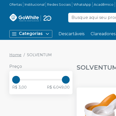
Ofertas
Institucional
Redes Sociais
WhatsApp
Acadêmico
Categorias
Descartáveis
Clareadores
Home
SOLVENTUM
SOLVENTU
Preço
R$ 3,00
R$ 6.049,00