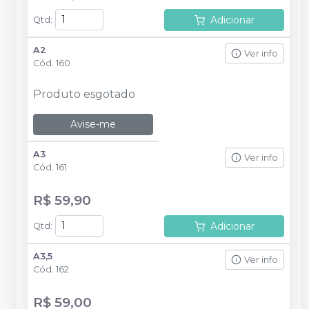
Adicionar
Qtd
:
A2
Ver info
Cód.
160
Produto esgotado
Avise-me
A3
Ver info
Cód.
161
R$ 59,90
Adicionar
Qtd
:
A3,5
Ver info
Cód.
162
R$ 59,00