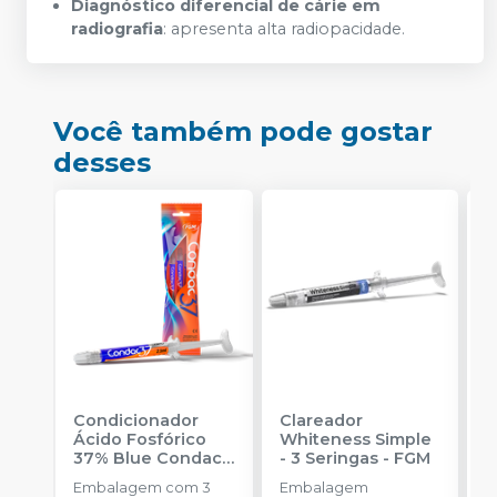
Diagnóstico diferencial de cárie em
radiografia
: apresenta alta radiopacidade.
Você também pode gostar
desses
Condicionador
Clareador
R
Ácido Fosfórico
Whiteness Simple
X
37% Blue Condac
-
- 3 Seringas
-
FGM
E
FGM
Embalagem com 3
Embalagem
s