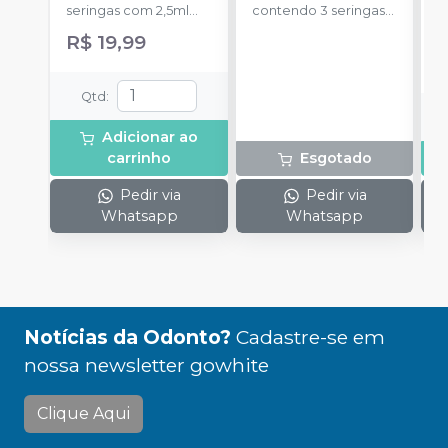
seringas com 2,5ml
contendo 3 seringas
a
cada uma e 3
com 3g de gel cada
R$ 19,99
ponteiras para
uma.
aplicação.
Qtd
:
Adicionar ao
carrinho
Esgotado
Pedir via
Pedir via
Whatsapp
Whatsapp
Notícias da Odonto?
Cadastre-se em
nossa newsletter gowhite
Clique Aqui