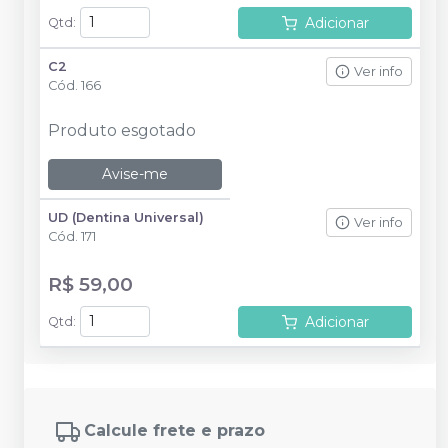
Adicionar
Qtd
:
C2
Ver info
Cód.
166
Produto esgotado
Avise-me
UD (Dentina Universal)
Ver info
Cód.
171
R$ 59,00
Adicionar
Qtd
:
Calcule frete e prazo