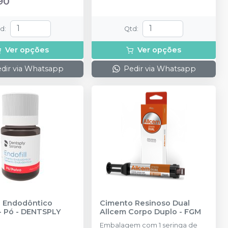
90
td
:
Qtd
:
Ver opções
Ver opções
dir via Whatsapp
Pedir via Whatsapp
 Endodôntico
Cimento Resinoso Dual
- Pó
-
DENTSPLY
Allcem Corpo Duplo
-
FGM
Embalagem com 1 seringa de