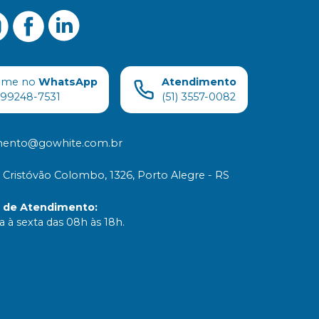
ame no
WhatsApp
Atendimento
) 99248-7531
(51) 3557-0082
mento@gowhite.com.br
 Cristóvão Colombo, 1326, Porto Alegre - RS
o de Atendimento
:
 à sexta das 08h às 18h.