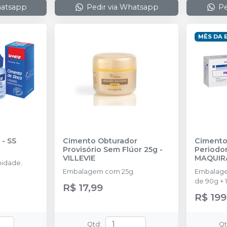
hatsapp
Pedir via Whatsapp
Pe
MÊS DA 
-
SS
Cimento Obturador
Cimento
Provisório Sem Flúor 25g
-
Periodo
VILLEVIE
MAQUIR
idade.
Embalagem com 25g.
Embalage
de 90g + 
R$ 17,99
90g e 1 b
R$ 199
Qtd
:
Q