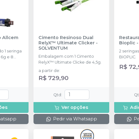
Cimento Resinoso Dual
Restaur
RelyX™ Ultimate Clicker
-
Bioplic
SOLVENTUM
 1 seringa
2 seringa
Embalagem com 1 Cimento
 6g e 8
BIOPLIC.
RelyX™ Ultimate Clicke de 4,5g.
R$ 72,
a partir de
:
R$ 729,90
Qtd
:
Q
ões
Ver opções
Adi
hatsapp
Pedir via Whatsapp
Pe