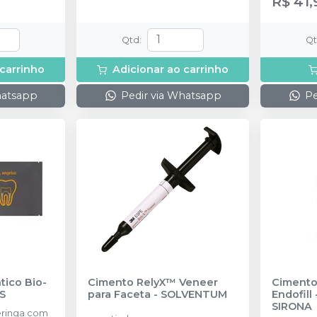
R$ 41,
Qtd
:
Q
 carrinho
Adicionar ao carrinho
hatsapp
Pedir via Whatsapp
Pe
ico Bio-
Cimento RelyX™ Veneer
Cimento
S
para Faceta
-
SOLVENTUM
Endofill 
SIRONA
ringa com