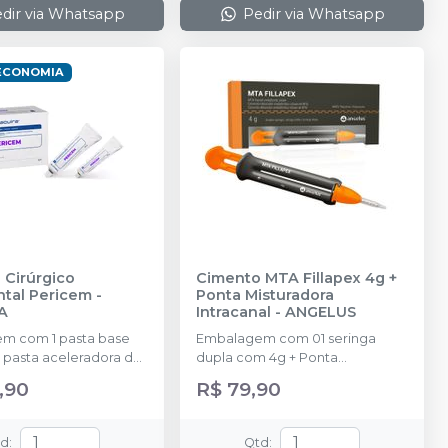
dir via Whatsapp
Pedir via Whatsapp
ECONOMIA
 Cirúrgico
Cimento MTA Fillapex 4g +
ntal Pericem
-
Ponta Misturadora
A
Intracanal
-
ANGELUS
m com 1 pasta base
Embalagem com 01 seringa
1 pasta aceleradora de
dupla com 4g + Ponta
loco de espatulação.
misturadora Intracanal.
,90
R$ 79,90
td
:
Qtd
: