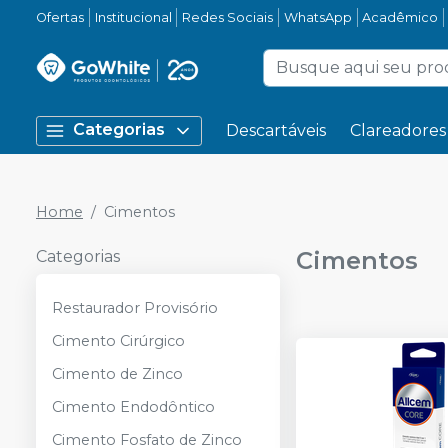
Ofertas
Institucional
Redes Sociais
WhatsApp
Acadêmico
Categorias
Descartáveis
Clareadores
Home
Cimentos
Cimentos
Categorias
Restaurador Provisório
Cimento Cirúrgico
Cimento de Zinco
Cimento Endodôntico
Cimento Fosfato de Zinco