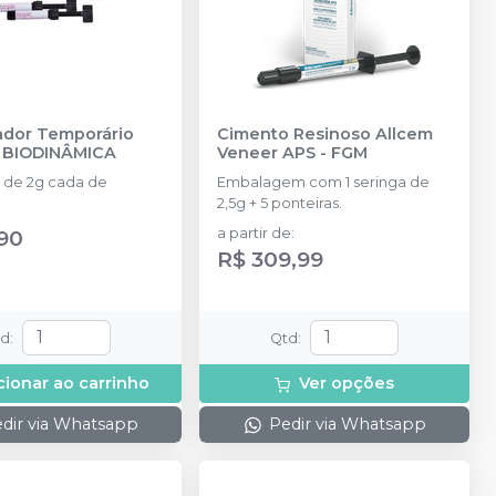
ador Temporário
Cimento Resinoso Allcem
-
BIODINÂMICA
Veneer APS
-
FGM
s de 2g cada de
Embalagem com 1 seringa de
2,5g + 5 ponteiras.
90
a partir de
:
R$ 309,99
td
:
Qtd
:
cionar ao carrinho
Ver opções
dir via Whatsapp
Pedir via Whatsapp