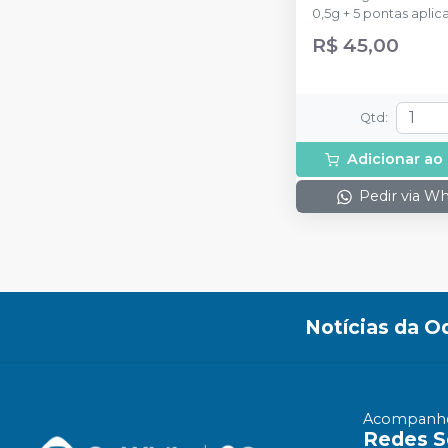
0,5g + 5 pontas aplic
R$ 45,00
Qtd
:
Adicionar ao
Pedir via W
Notícias da O
Acompanhe
Redes S