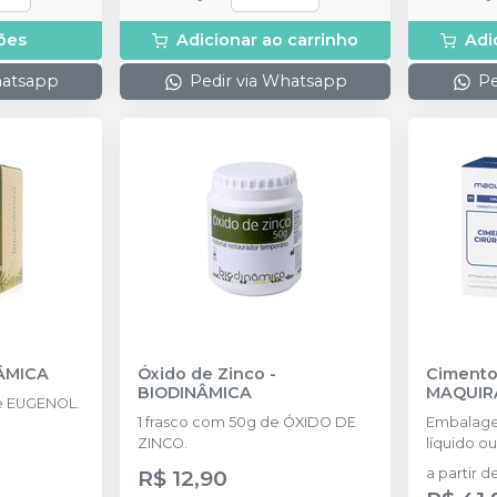
ões
Adicionar ao carrinho
Adi
hatsapp
Pedir via Whatsapp
Pe
ÂMICA
Óxido de Zinco
-
Cimento
BIODINÂMICA
MAQUIR
de EUGENOL.
1 frasco com 50g de ÓXIDO DE
Embalag
ZINCO.
líquido o
R$ 12,90
a partir d