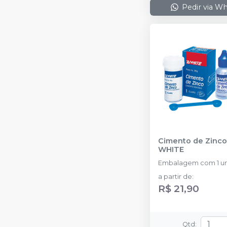
Pedir via W
Cimento de Zinco
WHITE
Embalagem com 1 un
a partir de
:
R$ 21,90
Qtd
: