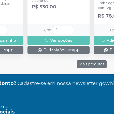
a partir de
:
Embalage
adoras.
R$ 530,00
com 12g.
R$ 78
Qtd
:
Q
 carrinho
Ver opções
Adi
hatsapp
Pedir via Whatsapp
Pe
Mais produtos
donto?
Cadastre-se em nossa newsletter gowhi
 nas
ociais