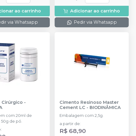
cionar ao carrinho
Adicionar ao carrinho
dir via Whatsapp
Pedir via Whatsapp
 Cirúrgico
-
Cimento Resinoso Master
A
Cement LC
-
BIODINÂMICA
em com 20ml de
Embalagem com 2,5g.
u 50g de pó.
a partir de
:
e
:
R$ 68,90