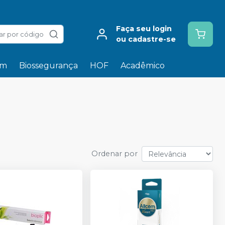
Faça seu login
ar por código
ou cadastre-se
em
Biossegurança
HOF
Acadêmico
Ordenar por