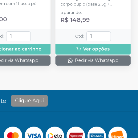
m com 1 frasco pó
corpo duplo (base 2,5g +
catalisador 2,5g) + 5 ponteiras.
a partir de
:
,00
R$ 148,99
td
:
Qtd
:
cionar ao carrinho
Ver opções
dir via Whatsapp
Pedir via Whatsapp
te
Clique Aqui