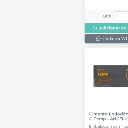
Qtd
:
Adicionar ao
Pedir via W
Cimento Endodônt
C Temp
-
ANGELU
Embalagem com 1 se