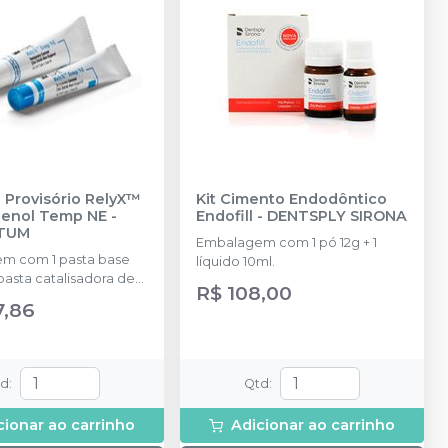
 Provisório RelyX™
Kit Cimento Endodôntico
enol Temp NE
-
Endofill
-
DENTSPLY SIRONA
TUM
Embalagem com 1 pó 12g + 1
m com 1 pasta base
líquido 10ml.
 pasta catalisadora de
R$ 108,00
loco de espatulação.
7,86
td
:
Qtd
:
cionar ao carrinho
Adicionar ao carrinho