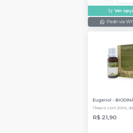
Ver opç
Pedir via W
Eugenol
-
BIODIN
1 frasco com 20mL 
R$ 21,90