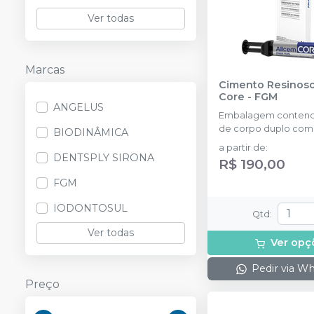
Ver todas
Marcas
Cimento Resinoso Allcem
Core
-
FGM
ANGELUS
Embalagem contendo
de corpo duplo com
BIODINÂMICA
ponteiras
a partir de
:
DENTSPLY SIRONA
R$ 190,00
FGM
IODONTOSUL
Qtd
:
Ver todas
Ver opç
Pedir via W
Preço