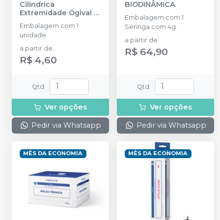
Cilíndrica
BIODINÂMICA
Extremidade Ogival -
Embalagem com 1
FG
-
FAVA
Embalagem com 1
Seringa com 4g.
unidade.
a partir de
:
a partir de
:
R$ 64,90
R$ 4,60
Qtd
:
Qtd
:
Ver opções
Ver opções
Pedir via Whatsapp
Pedir via Whatsapp
MÊS DA ECONOMIA
MÊS DA ECONOMIA