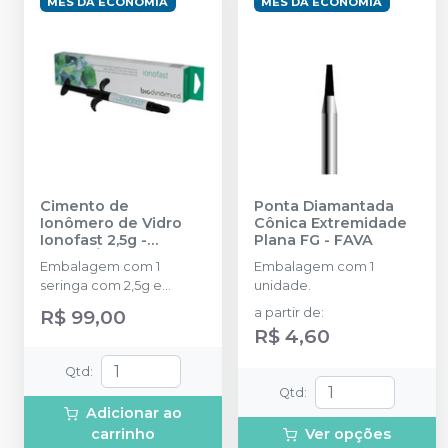
MÊS DA ECONOMIA
MÊS DA ECONOMIA
Cimento de
Ponta Diamantada
Ionômero de Vidro
Cônica Extremidade
Ionofast 2,5g
-
Plana FG
-
FAVA
BIODINÂMICA
Embalagem com 1
Embalagem com 1
seringa com 2,5g e
unidade.
acessórios.
R$ 99,00
a partir de
:
R$ 4,60
Qtd
:
Qtd
:
Adicionar ao
carrinho
Ver opções