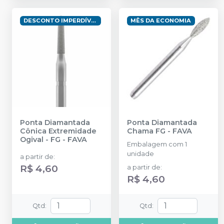
DESCONTO IMPERDÍVEL
MÊS DA ECONOMIA
Ponta Diamantada
Ponta Diamantada
Cônica Extremidade
Chama FG
-
FAVA
Ogival - FG
-
FAVA
Embalagem com 1
unidade
a partir de
:
R$ 4,60
a partir de
:
R$ 4,60
Qtd
:
Qtd
: