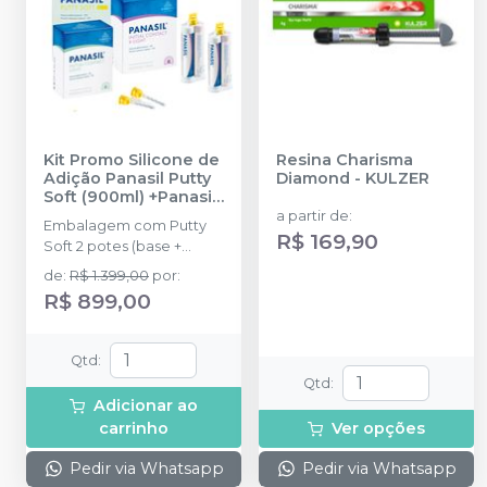
Kit Promo Silicone de
Resina Charisma
Adição Panasil Putty
Diamond
-
KULZER
Soft (900ml) +Panasil
Initial Contact X-Light
a partir de
:
Embalagem com Putty
Ganhe Panasil Initial
R$ 169,90
Soft 2 potes (base +
Contact Light
-
catalisador) de 450 ml, 2
ULTRADENT
de
:
R$ 1.399,00
por
:
Cartuchos de 50ml e 8
R$ 899,00
pontas de Panasil Initial
Contact Light.
Qtd
:
Qtd
:
Adicionar ao
carrinho
Ver opções
Pedir via Whatsapp
Pedir via Whatsapp