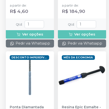
a partir de
:
a partir de
:
R$ 4,60
R$ 184,90
Qtd
:
Qtd
:
Ver opções
Ver opções
Pedir via Whatsapp
Pedir via Whatsapp
DESCONTO IMPERDÍVEL
MÊS DA ECONOMIA
Ponta Diamantada
Resina Epic Esmalte
-