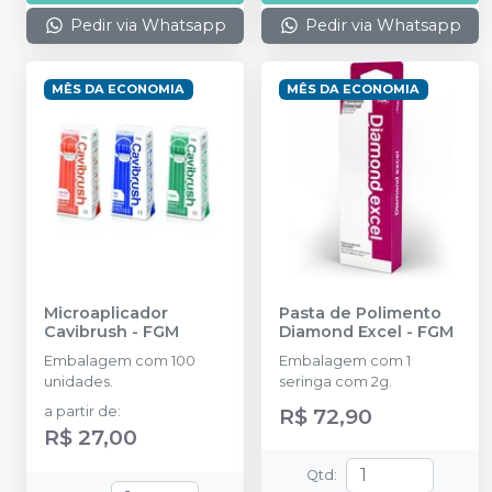
Pedir via Whatsapp
Pedir via Whatsapp
MÊS DA ECONOMIA
MÊS DA ECONOMIA
Microaplicador
Pasta de Polimento
Cavibrush
-
FGM
Diamond Excel
-
FGM
Embalagem com 100
Embalagem com 1
unidades.
seringa com 2g.
a partir de
:
R$ 72,90
R$ 27,00
Qtd
: