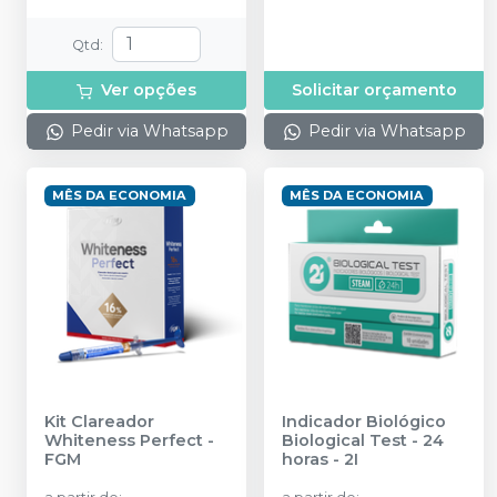
Qtd
:
Ver opções
Solicitar orçamento
Pedir via Whatsapp
Pedir via Whatsapp
MÊS DA ECONOMIA
MÊS DA ECONOMIA
Kit Clareador
Indicador Biológico
Whiteness Perfect
-
Biological Test - 24
FGM
horas
-
2I