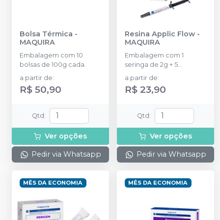
Bolsa Térmica
-
Resina Applic Flow
-
MAQUIRA
MAQUIRA
Embalagem com 10
Embalagem com 1
bolsas de 100g cada.
seringa de 2g + 5
ponteiras.
a partir de
:
a partir de
:
R$ 50,90
R$ 23,90
Qtd
:
Qtd
:
Ver opções
Ver opções
Pedir via Whatsapp
Pedir via Whatsapp
MÊS DA ECONOMIA
MÊS DA ECONOMIA