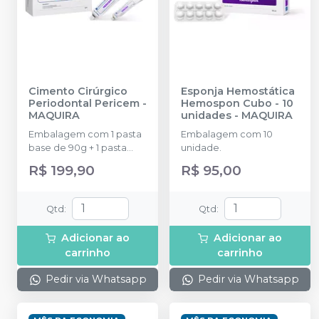
Cimento Cirúrgico
Esponja Hemostática
Periodontal Pericem
-
Hemospon Cubo - 10
MAQUIRA
unidades
-
MAQUIRA
Embalagem com 1 pasta
Embalagem com 10
base de 90g + 1 pasta
unidade.
aceleradora de 90g e 1
R$ 199,90
R$ 95,00
bloco de espatulação.
Qtd
:
Qtd
:
Adicionar ao
Adicionar ao
carrinho
carrinho
Pedir via Whatsapp
Pedir via Whatsapp