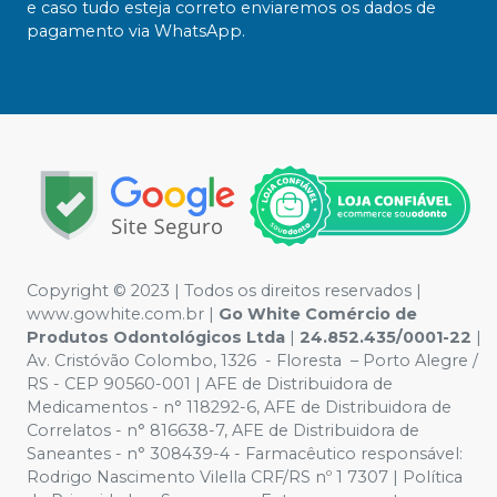
e caso tudo esteja correto enviaremos os dados de
pagamento via WhatsApp.
Copyright ©️ 2023 | Todos os direitos reservados |
www.gowhite.com.br |
Go White Comércio de
Produtos Odontológicos Ltda
|
24.852.435/0001-22
|
Av. Cristóvão Colombo, 1326 - Floresta – Porto Alegre /
RS - CEP 90560-001 | AFE de Distribuidora de
Medicamentos - n° 118292-6, AFE de Distribuidora de
Correlatos - n° 816638-7, AFE de Distribuidora de
Saneantes - n° 308439-4 - Farmacêutico responsável:
Rodrigo Nascimento Vilella CRF/RS nº 1 7307 | Política