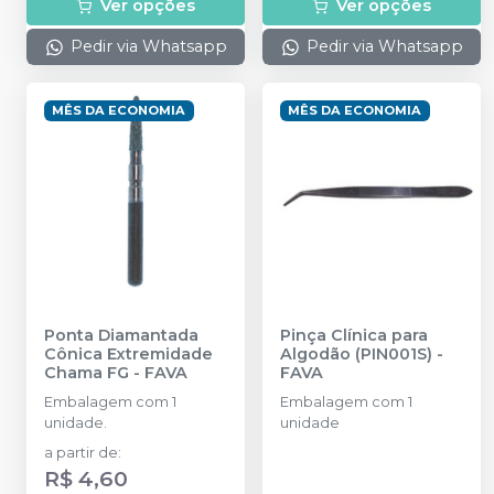
Ver opções
Ver opções
Pedir via Whatsapp
Pedir via Whatsapp
MÊS DA ECONOMIA
MÊS DA ECONOMIA
Ponta Diamantada
Pinça Clínica para
Cônica Extremidade
Algodão (PIN001S)
-
Chama FG
-
FAVA
FAVA
Embalagem com 1
Embalagem com 1
unidade.
unidade
a partir de
:
R$ 4,60