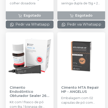
colher dosadora
seringa dupla de 15g + 20
pontas aplicadoras.
Esgotado
Esgotado
Pedir via Whatsapp
Pedir via Whatsapp
Cimento
Cimento MTA Repair
Endodôntico
HP
-
ANGELUS
Obturador Sealer 26
-
Embalagem com 02
DENTSPLY SIRONA
Kit com 1 frasco de pó
capsulas de pó com
com 8g, 1 bisnaga de
0,085 gramas cada e 02