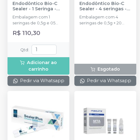
Endodôntico Bio-C
Endodôntico Bio-C
Sealer - 1 Seringa
-
Sealer - 4 seringas
-
ANGELUS
ANGELUS
Embalagem com 1
Embalagem com 4
seringas de 0,5g e 05
seringas de 0,5g + 20
pontas aplicadoras.
pontas aplicadoras
R$ 110,30
Qtd
:
Adicionar ao
carrinho
Esgotado
Pedir via Whatsapp
Pedir via Whatsapp