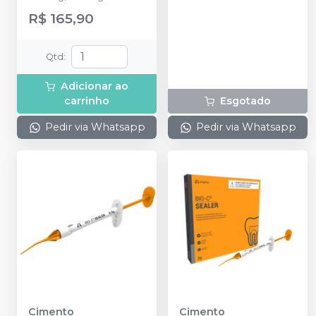
resina com 9g.
frascos de líquido
R$ 165,90
Qtd
:
Adicionar ao
carrinho
Esgotado
Pedir via Whatsapp
Pedir via Whatsapp
Cimento
Cimento