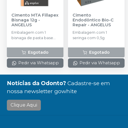
Cimento MTA Fillapex
Cimento
Bisnaga 12g
-
Endodôntico Bio-C
ANGELUS
Repair
-
ANGELUS
Embalagem com 1
Embalagem com 1
bisnaga de pasta base
seringa com 0,5g
(7,2 g), 1 bisnaga de pasta
catalisadora (4,8 g) e 1
Esgotado
Esgotado
bloco de espatulação
Pedir via Whatsapp
Pedir via Whatsapp
Notícias da Odonto?
Cadastre-se em
nossa newsletter gowhite
Clique Aqui