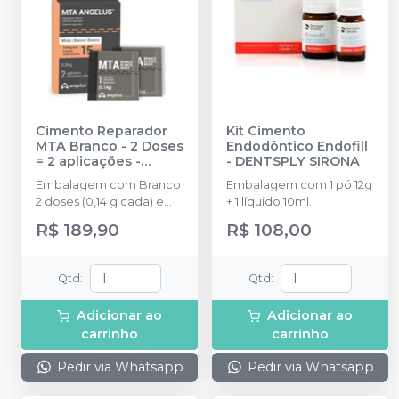
Cimento Reparador
Kit Cimento
MTA Branco - 2 Doses
Endodôntico Endofill
= 2 aplicações
-
-
DENTSPLY SIRONA
ANGELUS
Embalagem com Branco
Embalagem com 1 pó 12g
2 doses (0,14 g cada) e
+ 1 líquido 10ml.
água destilada (3 ml)
R$ 189,90
R$ 108,00
Qtd
:
Qtd
:
Adicionar ao
Adicionar ao
carrinho
carrinho
Pedir via Whatsapp
Pedir via Whatsapp