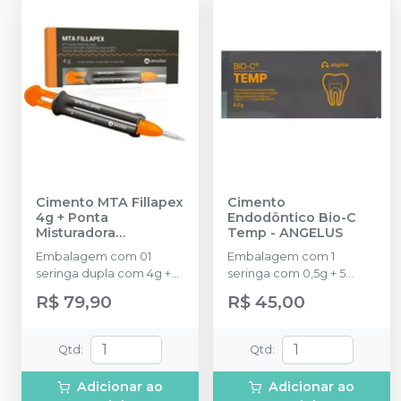
Cimento MTA Fillapex
Cimento
4g + Ponta
Endodôntico Bio-C
Misturadora
Temp
-
ANGELUS
Intracanal
-
ANGELUS
Embalagem com 01
Embalagem com 1
seringa dupla com 4g +
seringa com 0,5g + 5
Ponta misturadora
pontas aplicadoras.
R$ 79,90
R$ 45,00
Intracanal.
Qtd
:
Qtd
:
Adicionar ao
Adicionar ao