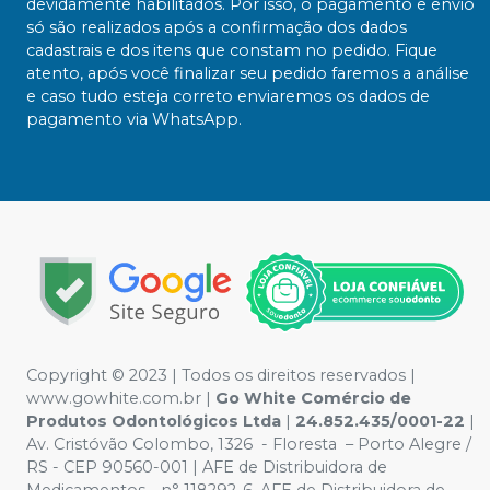
devidamente habilitados. Por isso, o pagamento e envio
só são realizados após a confirmação dos dados
cadastrais e dos itens que constam no pedido. Fique
atento, após você finalizar seu pedido faremos a análise
e caso tudo esteja correto enviaremos os dados de
pagamento via WhatsApp.
Copyright ©️ 2023 | Todos os direitos reservados |
www.gowhite.com.br |
Go White Comércio de
Produtos Odontológicos Ltda
|
24.852.435/0001-22
|
Av. Cristóvão Colombo, 1326 - Floresta – Porto Alegre /
RS - CEP 90560-001 | AFE de Distribuidora de