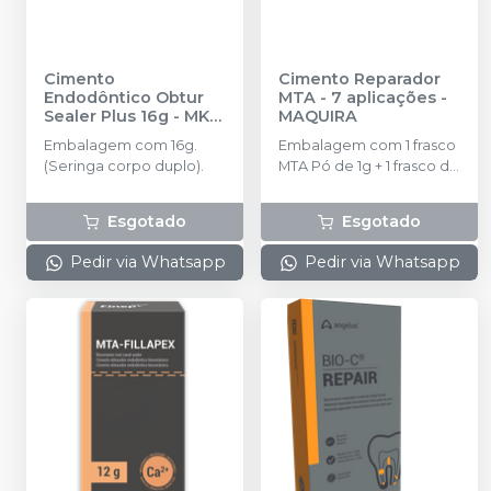
Cimento
Cimento Reparador
Endodôntico Obtur
MTA - 7 aplicações
-
Sealer Plus 16g
-
MK
MAQUIRA
LIFE
Embalagem com 16g.
Embalagem com 1 frasco
(Seringa corpo duplo).
MTA Pó de 1g + 1 frasco de
MTA líquido de 3mL + 1
colher dosadora.
Esgotado
Esgotado
Pedir via Whatsapp
Pedir via Whatsapp