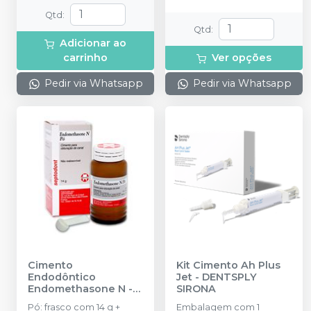
Qtd
:
Qtd
:
Adicionar ao
carrinho
Ver opções
Pedir via Whatsapp
Pedir via Whatsapp
Cimento
Kit Cimento Ah Plus
Endodôntico
Jet
-
DENTSPLY
Endomethasone N
-
SIRONA
SEPTODONT
Pó: frasco com 14 g +
Embalagem com 1