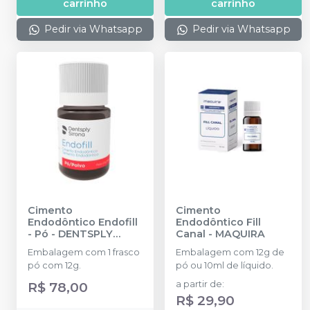
carrinho
carrinho
Pedir via Whatsapp
Pedir via Whatsapp
Cimento
Cimento
Endodôntico Endofill
Endodôntico Fill
- Pó
-
DENTSPLY
Canal
-
MAQUIRA
SIRONA
Embalagem com 1 frasco
Embalagem com 12g de
pó com 12g.
pó ou 10ml de líquido.
R$ 78,00
a partir de
:
R$ 29,90