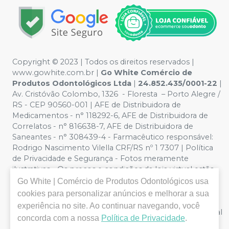
Copyright ©️ 2023 | Todos os direitos reservados |
www.gowhite.com.br |
Go White Comércio de
Produtos Odontológicos Ltda
|
24.852.435/0001-22
|
Av. Cristóvão Colombo, 1326 - Floresta – Porto Alegre /
RS - CEP 90560-001 | AFE de Distribuidora de
Medicamentos - n° 118292-6, AFE de Distribuidora de
Correlatos - n° 816638-7, AFE de Distribuidora de
Saneantes - n° 308439-4 - Farmacêutico responsável:
Rodrigo Nascimento Vilella CRF/RS nº 1 7307 | Política
de Privacidade e Segurança - Fotos meramente
ilustrativas - Os preços e condições da loja virtual estão
sujeitos a alterações. Em caso de divergência de preços
Go White | Comércio de Produtos Odontológicos
usa
no site, o valor válido é o do Carrinho de Compra. Não
cookies para personalizar anúncios e melhorar a sua
vendemos por atacado, logo nos reservamos o direito
experiência no site. Ao continuar navegando, você
de não atender compras de grandes volumes pelo canal
concorda com a nossa
Política de Privacidade
.
e-commerce.