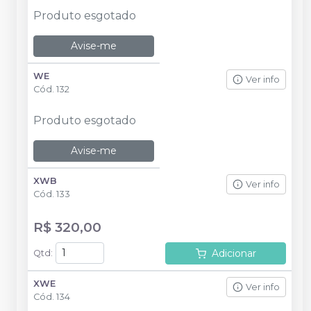
Produto esgotado
Avise-me
WE
Ver info
Cód.
132
Produto esgotado
Avise-me
XWB
Ver info
Cód.
133
R$ 320,00
Adicionar
Qtd
:
XWE
Ver info
Cód.
134