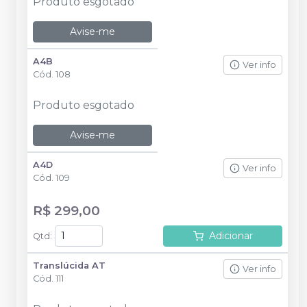
Produto esgotado
Avise-me
A4B
Ver info
Cód.
108
Produto esgotado
Avise-me
A4D
Ver info
Cód.
109
R$ 299,00
Adicionar
Qtd
:
Translúcida AT
Ver info
Cód.
111