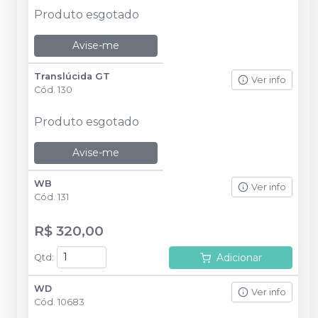
Produto esgotado
Avise-me
Translúcida GT
Ver info
Cód.
130
Produto esgotado
Avise-me
WB
Ver info
Cód.
131
R$ 320,00
Adicionar
Qtd
:
WD
Ver info
Cód.
10683