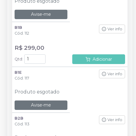
Produto esgotado
Avise-me
B1B
Ver info
Cód.
112
R$ 299,00
Adicionar
Qtd
:
B1E
Ver info
Cód.
117
Produto esgotado
Avise-me
B2B
Ver info
Cód.
113