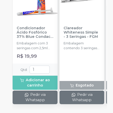
Condicionador
Clareador
K
Ácido Fosfórico
Whiteness Simple
F
37% Blue Condac
-
- 3 Seringas
-
FGM
S
FGM
Embalagem com 3
Embalagem
E
seringas com 2,5ml
contendo 3 seringas
s
cada uma e 3
com 3g de gel cada
A
R$ 19,99
ponteiras para
uma.
4
aplicação.
pl
s
Qtd
:
f
l
Adicionar ao
carrinho
Esgotado
Pedir via
Pedir via
Whatsapp
Whatsapp