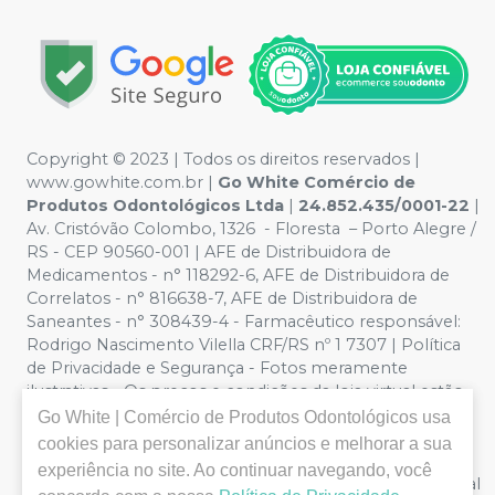
Copyright ©️ 2023 | Todos os direitos reservados |
www.gowhite.com.br |
Go White Comércio de
Produtos Odontológicos Ltda
|
24.852.435/0001-22
|
Av. Cristóvão Colombo, 1326 - Floresta – Porto Alegre /
RS - CEP 90560-001 | AFE de Distribuidora de
Medicamentos - n° 118292-6, AFE de Distribuidora de
Correlatos - n° 816638-7, AFE de Distribuidora de
Saneantes - n° 308439-4 - Farmacêutico responsável:
Rodrigo Nascimento Vilella CRF/RS nº 1 7307 | Política
de Privacidade e Segurança - Fotos meramente
ilustrativas - Os preços e condições da loja virtual estão
sujeitos a alterações. Em caso de divergência de preços
Go White | Comércio de Produtos Odontológicos
usa
no site, o valor válido é o do Carrinho de Compra. Não
cookies para personalizar anúncios e melhorar a sua
vendemos por atacado, logo nos reservamos o direito
experiência no site. Ao continuar navegando, você
de não atender compras de grandes volumes pelo canal