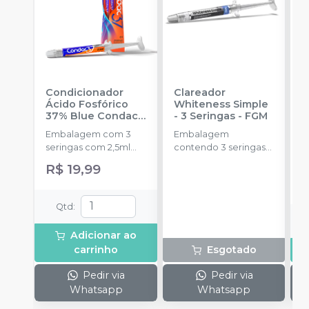
Condicionador
Clareador
R
Ácido Fosfórico
Whiteness Simple
X
37% Blue Condac
-
- 3 Seringas
-
FGM
E
FGM
Embalagem com 3
Embalagem
s
seringas com 2,5ml
contendo 3 seringas
a
cada uma e 3
com 3g de gel cada
R$ 19,99
ponteiras para
uma.
aplicação.
Qtd
:
Adicionar ao
carrinho
Esgotado
Pedir via
Pedir via
Whatsapp
Whatsapp