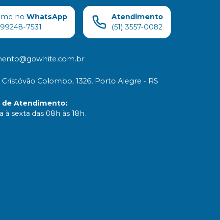
ame no
WhatsApp
Atendimento
) 99248-7531
(51) 3557-0082
mento@gowhite.com.br
 Cristóvão Colombo, 1326, Porto Alegre - RS
o de Atendimento
:
 à sexta das 08h às 18h.