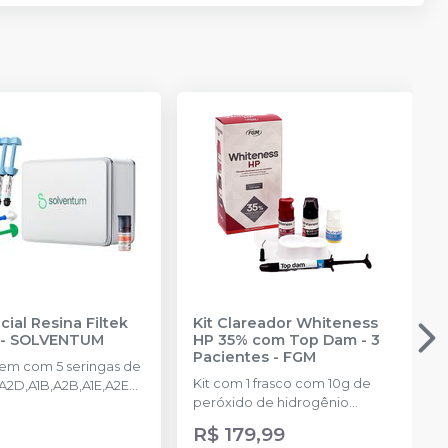
cial Resina Filtek
Kit Clareador Whiteness
-
SOLVENTUM
HP 35% com Top Dam - 3
Pacientes
-
FGM
m com 5 seringas de
Kit com 1 frasco com 10g de
 A2D,A1B,A2B,A1E,A2E
peróxido de hidrogênio
otchbond plus 1,5ml + 1
concentrado + 1 frasco com 5g
reme A2 de 2g + 1 filtek
R$ 179,99
de espessante + 1 frasco com
 4g + lata.