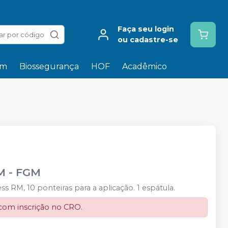
Faça seu login
ar por código
ou cadastre-se
em
Biossegurança
HOF
Acadêmico
M
-
FGM
RM, 10 ponteiras para a aplicação. 1 espátula.
 com inscrição no CRO.