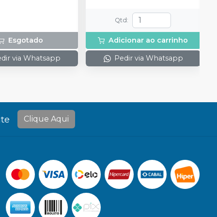
2g de solução Neutralize
(neutralizante de peróxidos) + 1
Qtd
:
espátula e uma placa para
preparo do gel e 1 Top Dam
Esgotado
Adicionar ao carrinho
com 2g.
dir via Whatsapp
Pedir via Whatsapp
te
Clique Aqui