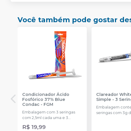
Você também pode gostar de
Condicionador Ácido
Clareador Whit
Fosfórico 37% Blue
Simple - 3 Seri
Condac
-
FGM
Embalagem cont
Embalagem com 3 seringas
seringas com 3g d
com 2,5ml cada uma e 3
uma.
ponteiras para aplicação.
R$ 19,99