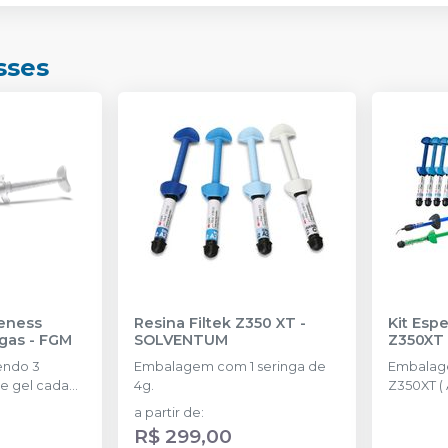
sses
eness
Resina Filtek Z350 XT
-
Kit Espe
ngas
-
FGM
SOLVENTUM
Z350XT
endo 3
Embalagem com 1 seringa de
Embalage
e gel cada
4g.
Z350XT (
4g) + 1 sc
a partir de
:
filtek sup
R$ 299,00
one A2 de