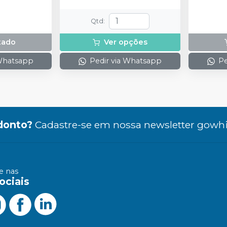
Qtd
:
tado
Ver opções
 Whatsapp
Pedir via Whatsapp
Pe
donto?
Cadastre-se em nossa newsletter gowhi
 nas
ociais