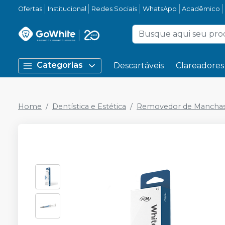
Ofertas
Institucional
Redes Sociais
WhatsApp
Acadêmico
Categorias
Descartáveis
Clareadores
Home
Dentística e Estética
Removedor de Mancha