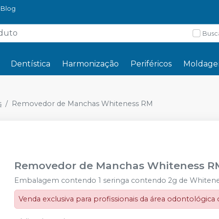
Blog
Busc
Dentística
Harmonização
Periféricos
Moldag
s
Removedor de Manchas Whiteness RM
Removedor de Manchas Whiteness R
Embalagem contendo 1 seringa contendo 2g de Whiteness 
Venda exclusiva para profissionais da área odontológica