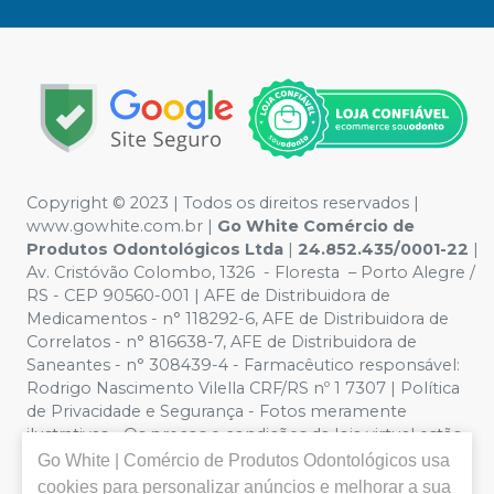
Copyright ©️ 2023 | Todos os direitos reservados |
www.gowhite.com.br |
Go White Comércio de
Produtos Odontológicos Ltda
|
24.852.435/0001-22
|
Av. Cristóvão Colombo, 1326 - Floresta – Porto Alegre /
RS - CEP 90560-001 | AFE de Distribuidora de
Medicamentos - n° 118292-6, AFE de Distribuidora de
Correlatos - n° 816638-7, AFE de Distribuidora de
Saneantes - n° 308439-4 - Farmacêutico responsável:
Rodrigo Nascimento Vilella CRF/RS nº 1 7307 | Política
de Privacidade e Segurança - Fotos meramente
ilustrativas - Os preços e condições da loja virtual estão
sujeitos a alterações. Em caso de divergência de preços
Go White | Comércio de Produtos Odontológicos
usa
no site, o valor válido é o do Carrinho de Compra. Não
cookies para personalizar anúncios e melhorar a sua