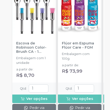
Escova de
Flúor em Espuma
F
Robinson Color-
Flúor Care
-
FGM
M
Brush CA - 1
Embalagem com
E
unidade
-
Embalagem com 1
100g.
2
AMERICAN BURRS
unidade
a partir de
:
a
a partir de
:
R$ 73,99
R
R$ 8,70
Qtd
:
Qtd
:
Ver opções
Ver opções
Pedir via
Pedir via