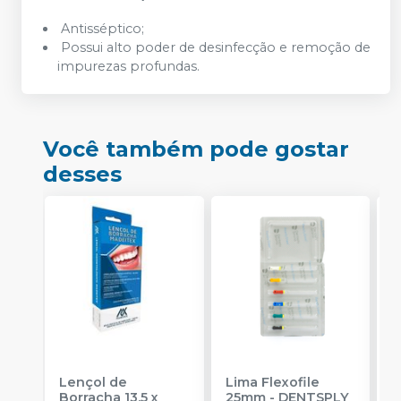
Antisséptico;
Possui alto poder de desinfecção e remoção de
impurezas profundas.
Você também pode gostar
desses
Lençol de
Lima Flexofile
L
Borracha 13,5 x
25mm
-
DENTSPLY