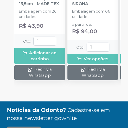
13,5cm
-
MADEITEX
SIRONA
S
Embalagem com 26
Embalagem com 06
E
unidades.
unidades.
u
R$ 43,90
a partir de
:
a
R$ 94,00
Qtd
:
Qtd
:
Adicionar ao
carrinho
Ver opções
Pedir via
Pedir via
Whatsapp
Whatsapp
Notícias da Odonto?
Cadastre-se em
nossa newsletter gowhite