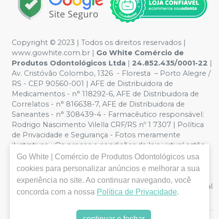
Copyright ©️ 2023 | Todos os direitos reservados |
www.gowhite.com.br |
Go White Comércio de
Produtos Odontológicos Ltda
|
24.852.435/0001-22
|
Av. Cristóvão Colombo, 1326 - Floresta – Porto Alegre /
RS - CEP 90560-001 | AFE de Distribuidora de
Medicamentos - n° 118292-6, AFE de Distribuidora de
Correlatos - n° 816638-7, AFE de Distribuidora de
Saneantes - n° 308439-4 - Farmacêutico responsável:
Rodrigo Nascimento Vilella CRF/RS nº 1 7307 | Política
de Privacidade e Segurança - Fotos meramente
ilustrativas - Os preços e condições da loja virtual estão
sujeitos a alterações. Em caso de divergência de preços
Go White | Comércio de Produtos Odontológicos
usa
no site, o valor válido é o do Carrinho de Compra. Não
cookies para personalizar anúncios e melhorar a sua
vendemos por atacado, logo nos reservamos o direito
experiência no site. Ao continuar navegando, você
de não atender compras de grandes volumes pelo canal
concorda com a nossa
Política de Privacidade
.
e-commerce.
continuar e fechar