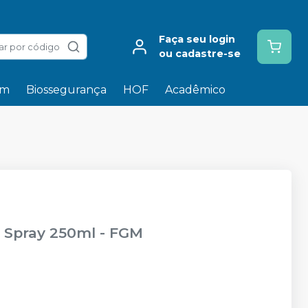
Faça seu login
ar por código
ou cadastre-se
em
Biossegurança
HOF
Acadêmico
 Spray 250ml
-
FGM