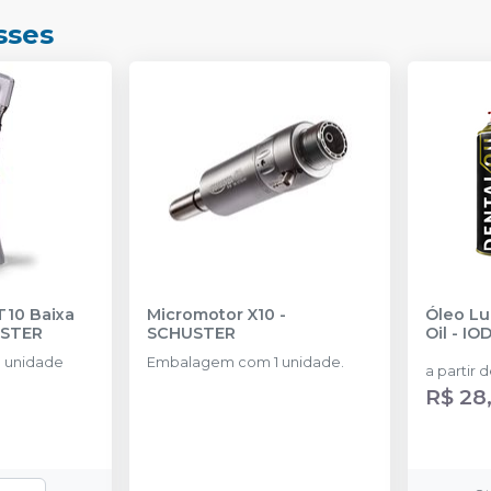
sses
Micromotor X10
-
Óleo Lu
STER
SCHUSTER
Oil
-
IO
 unidade
Embalagem com 1 unidade.
a partir 
.
R$ 28