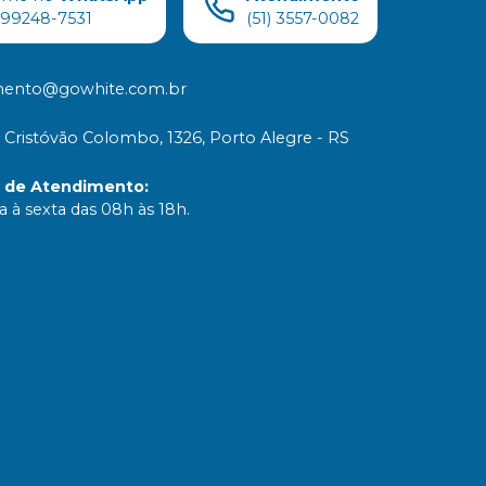
) 99248-7531
(51) 3557-0082
mento@gowhite.com.br
 Cristóvão Colombo, 1326, Porto Alegre - RS
o de Atendimento
:
 à sexta das 08h às 18h.