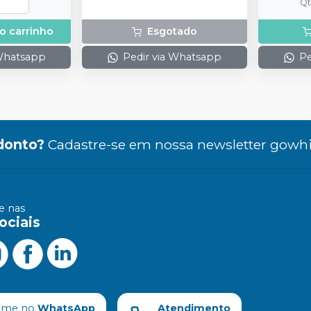
Q
o carrinho
Esgotado
 Whatsapp
Pedir via Whatsapp
Pe
donto?
Cadastre-se em nossa newsletter gowhi
 nas
ociais
ame no
WhatsApp
Atendimento