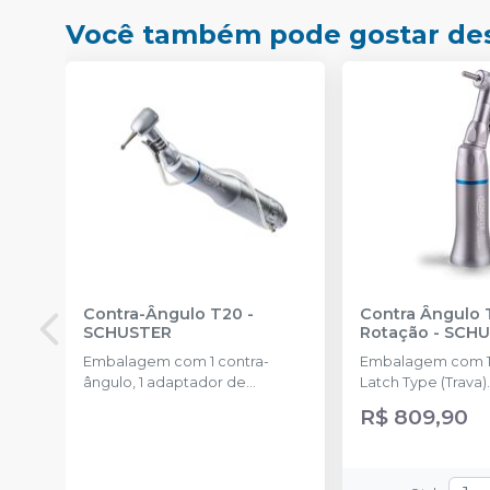
Você também pode gostar de
Contra-Ângulo T20
-
Contra Ângulo T10 Baixa
SCHUSTER
Rotação
-
SCHU
Embalagem com 1 contra-
Embalagem com 1
ângulo, 1 adaptador de
Latch Type (Trava)
refrigeração e 1 manual
R$ 809,90
operacional.