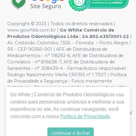
Copyright ©️ 2023 | Todos os direitos reservados |
www.gowhite.com.br |
Go White Comércio de
Produtos Odontológicos Ltda
|
24.852.435/0001-22
|
Av. Cristóvão Colombo, 1326 - Floresta – Porto Alegre /
RS - CEP 90560-001 | AFE de Distribuidora de
Medicamentos - n° 118292-6, AFE de Distribuidora de
Correlatos - n° 816638-7, AFE de Distribuidora de
Saneantes - n° 308439-4 - Farmacêutico responsável:
Rodrigo Nascimento Vilella CRF/RS nº 1 7307 | Política
de Privacidade e Segurança - Fotos meramente
ilustrativas - Os preços e condições da loja virtual estão
sujeitos a alterações. Em caso de divergência de preços
Go White | Comércio de Produtos Odontológicos
usa
no site, o valor válido é o do Carrinho de Compra. Não
cookies para personalizar anúncios e melhorar a sua
vendemos por atacado, logo nos reservamos o direito
experiência no site. Ao continuar navegando, você
de não atender compras de grandes volumes pelo canal
concorda com a nossa
Política de Privacidade
.
e-commerce.
continuar e fechar
E-commerce produzido por
Sou Odonto Ecommerce
.