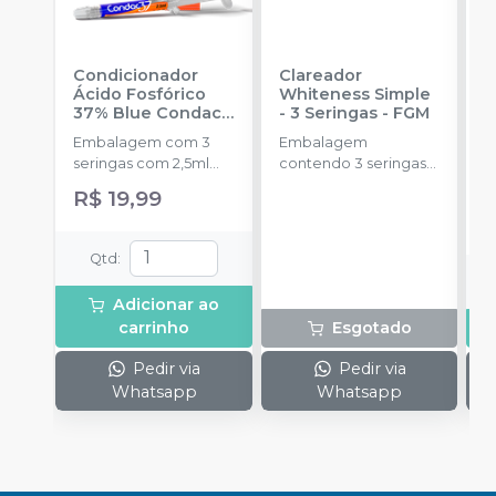
Condicionador
Clareador
R
Ácido Fosfórico
Whiteness Simple
X
37% Blue Condac
-
- 3 Seringas
-
FGM
E
FGM
Embalagem com 3
Embalagem
s
seringas com 2,5ml
contendo 3 seringas
a
cada uma e 3
com 3g de gel cada
R$ 19,99
ponteiras para
uma.
aplicação.
Qtd
:
Adicionar ao
carrinho
Esgotado
Pedir via
Pedir via
Whatsapp
Whatsapp