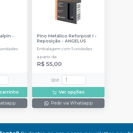
alpin
-
Pino Metálico Reforpost I -
Reposição
-
ANGELUS
unidades
Embalagem com 5 unidades
a partir de
:
R$ 55,00
Qtd
:
 carrinho
Ver opções
hatsapp
Pedir via Whatsapp