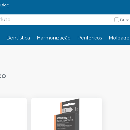
Blog
Busc
Dentística
Harmonização
Periféricos
Moldag
co