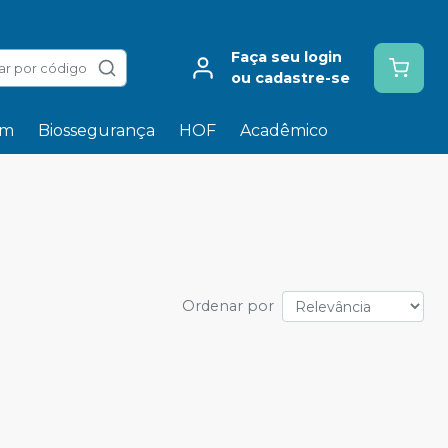
Faça seu login
ar por código
ou cadastre-se
em
Biossegurança
HOF
Acadêmico
Ordenar por