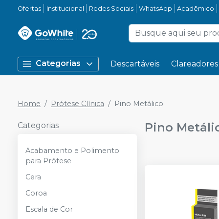
Ofertas
Institucional
Redes Sociais
WhatsApp
Acadêmico
Categorias
Descartáveis
Clareadores
Home
Prótese Clínica
Pino Metálico
Pino Metáli
Categorias
Acabamento e Polimento
para Prótese
Cera
Coroa
Escala de Cor