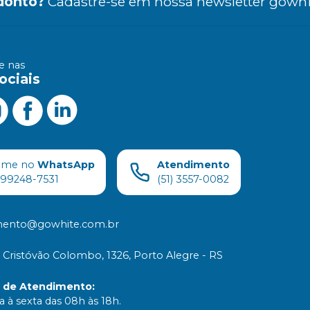
donto?
Cadastre-se em nossa newsletter gowhi
 nas
ociais
ame no
WhatsApp
Atendimento
) 99248-7531
(51) 3557-0082
mento@gowhite.com.br
 Cristóvão Colombo, 1326, Porto Alegre - RS
o de Atendimento
:
 à sexta das 08h às 18h.