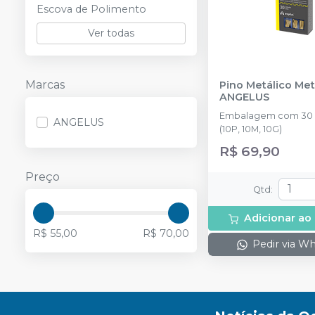
Escova de Polimento
Ver todas
Marcas
Pino Metálico Met
ANGELUS
Embalagem com 30 
ANGELUS
(10P, 10M, 10G)
R$ 69,90
Preço
Qtd
:
Adicionar ao
R$ 55,00
R$ 70,00
Pedir via W