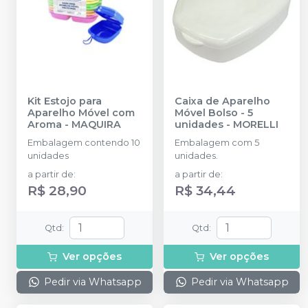
Kit Estojo para
Caixa de Aparelho
Aparelho Móvel com
Móvel Bolso - 5
Aroma
-
MAQUIRA
unidades
-
MORELLI
Embalagem contendo 10
Embalagem com 5
unidades
unidades.
a partir de
:
a partir de
:
R$ 28,90
R$ 34,44
Qtd
:
Qtd
:
Ver opções
Ver opções
Pedir via Whatsapp
Pedir via Whatsapp