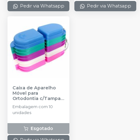
Pedir via Whatsapp
Pedir via Whatsapp
Caixa de Aparelho
Móvel para
Ortodontia c/Tampa
Articulada -
Embalagem com 10
Multicolor - 80.04.001
unidades
-
MORELLI
Esgotado