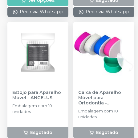
Ver opções
Esgotado
Pedir via Whatsapp
Pedir via Whatsapp
Estojo para Aparelho
Caixa de Aparelho
Móvel
-
ANGELUS
Móvel para
Ortodontia -
Embalagem com 10
Multicolor - 80.03.004
Embalagem com 10
unidades
-
MORELLI
unidades
Esgotado
Esgotado