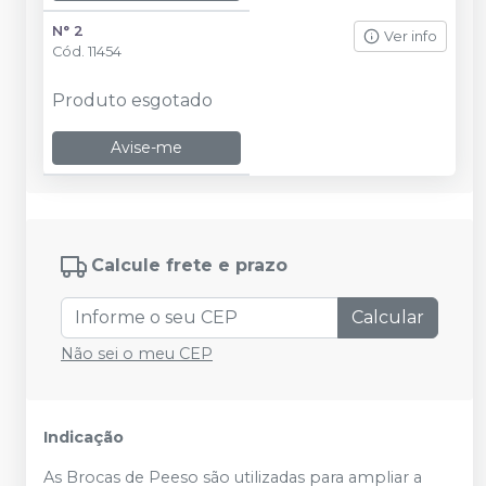
N° 2
Ver info
Cód.
11454
Produto esgotado
Avise-me
Calcule frete e prazo
Calcular
Não sei o meu CEP
Indicação
As Brocas de Peeso são utilizadas para ampliar a