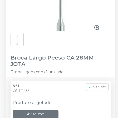
Broca Largo Peeso CA 28MM
-
JOTA
Embalagem com 1 unidade.
N° 1
Ver info
Cód.
11453
Produto esgotado
Avise-me