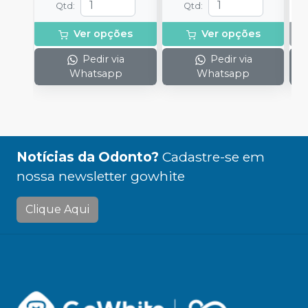
Qtd
:
Qtd
:
Ver opções
Ver opções
Pedir via
Pedir via
Whatsapp
Whatsapp
Notícias da Odonto?
Cadastre-se em
nossa newsletter gowhite
Clique Aqui