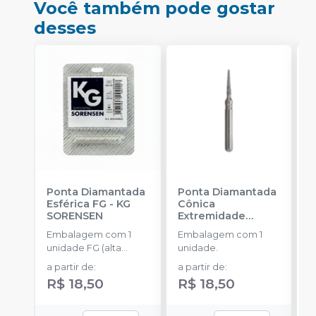
Você também pode gostar
desses
Ponta Diamantada
Ponta Diamantada
P
Esférica FG
-
KG
Cônica
I
SORENSEN
Extremidade
-
Arredondada FG
-
Embalagem com 1
Embalagem com 1
E
KG SORENSEN
unidade FG (alta
unidade.
u
rotação).
a partir de
:
a partir de
:
R$ 18,50
R$ 18,50