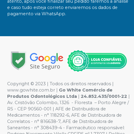
atento, após você finalizar seu pedido faremos a análise
e caso tudo esteja correto enviaremos os dados de
pagamento via WhatsApp.
Copyright ©️ 2023 | Todos os direitos reservados |
www.gowhite.com.br |
Go White Comércio de
Produtos Odontológicos Ltda
|
24.852.435/0001-22
|
Av. Cristóvão Colombo, 1326 - Floresta – Porto Alegre /
RS - CEP 90560-001 | AFE de Distribuidora de
Medicamentos - n° 118292-6, AFE de Distribuidora de
Correlatos - n° 816638-7, AFE de Distribuidora de
Saneantes - n° 308439-4 - Farmacêutico responsável:
Rodrigo Nascimento Vilella CRF/RS nº 1 7307 | Política