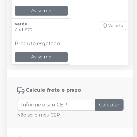
Avise-me
Verde
Ver info
Cód.
873
Produto esgotado
Avise-me
Calcule frete e prazo
Calcular
Não sei o meu CEP