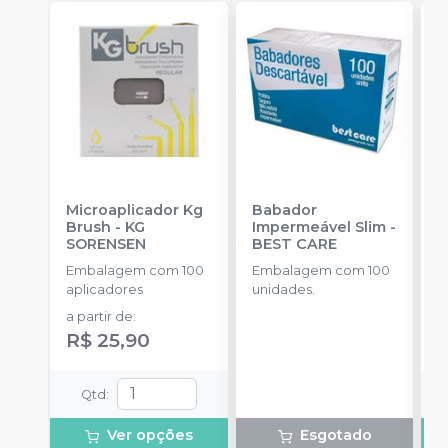
Microaplicador Kg
Babador
B
Brush
-
KG
Impermeável Slim
-
D
SORENSEN
BEST CARE
B
Embalagem com 100
Embalagem com 100
E
aplicadores
unidades.
u
B
a partir de
:
a
R
R$ 25,90
Qtd
:
Ver opções
Esgotado