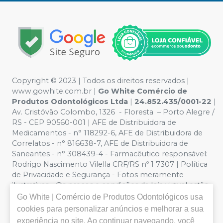
Copyright ©️ 2023 | Todos os direitos reservados |
www.gowhite.com.br |
Go White Comércio de
Produtos Odontológicos Ltda
|
24.852.435/0001-22
|
Av. Cristóvão Colombo, 1326 - Floresta – Porto Alegre /
RS - CEP 90560-001 | AFE de Distribuidora de
Medicamentos - n° 118292-6, AFE de Distribuidora de
Correlatos - n° 816638-7, AFE de Distribuidora de
Saneantes - n° 308439-4 - Farmacêutico responsável:
Rodrigo Nascimento Vilella CRF/RS nº 1 7307 | Política
de Privacidade e Segurança - Fotos meramente
ilustrativas - Os preços e condições da loja virtual estão
sujeitos a alterações. Em caso de divergência de preços
Go White | Comércio de Produtos Odontológicos
usa
no site, o valor válido é o do Carrinho de Compra. Não
cookies para personalizar anúncios e melhorar a sua
vendemos por atacado, logo nos reservamos o direito
experiência no site. Ao continuar navegando, você