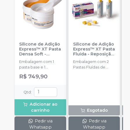
Silicone de Adição
Silicone de Adição
K
Express™ XT Pasta
Express™ XT Pasta
A
Densa Soft -
Fluída - Reposição
F
Reposição
-
2 unidades
-
Embalagem com 1
Embalagem com 2
P
SOLVENTUM
SOLVENTUM
pasta base e 1
Pastas Fluídas de
B
catalisadora (250ml
50mL cada + 10
C
R$ 749,90
cada)+ 2 colheres.
pontas misturadoras
C
a
F
Qtd
:
+
m
Adicionar ao
p
carrinho
Esgotado
Pedir via
Pedir via
Whatsapp
Whatsapp